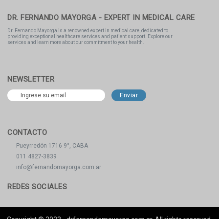
DR. FERNANDO MAYORGA - EXPERT IN MEDICAL CARE
Dr. Fernando Mayorga is a renowned expert in medical care, dedicated to
providing exceptional healthcare services and patient support. Explore our
services and learn more about our commitment to your health.
NEWSLETTER
CONTACTO
Pueyrredón 1716 9°, CABA
011 4827-3839
info@fernandomayorga.com.ar
REDES SOCIALES