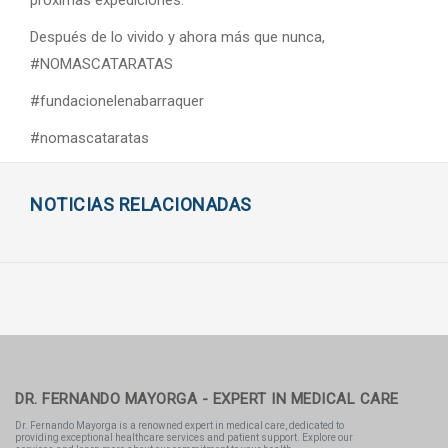
próximas expediciones.
Después de lo vivido y ahora más que nunca,
#NOMASCATARATAS
#fundacionelenabarraquer
#nomascataratas
NOTICIAS RELACIONADAS
DR. FERNANDO MAYORGA - EXPERT IN MEDICAL CARE
Dr. Fernando Mayorga is a renowned expert in medical care, dedicated to
providing exceptional healthcare services and patient support. Explore our