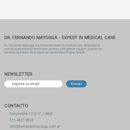
DR. FERNANDO MAYORGA - EXPERT IN MEDICAL CARE
Dr. Fernando Mayorga is a renowned expert in medical care, dedicated to
providing exceptional healthcare services and patient support. Explore our
services and learn more about our commitment to your health.
NEWSLETTER
CONTACTO
Pueyrredón 1716 9°, CABA
011 4827-3839
info@fernandomayorga.com.ar