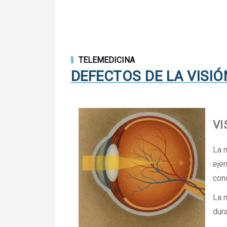
TELEMEDICINA
DEFECTOS DE LA VISIÓ
VI
La 
eje
cond
La m
dura