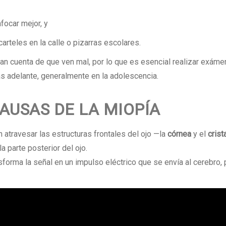
focar mejor, y
carteles en la calle o pizarras escolares.
 cuenta de que ven mal, por lo que es esencial realizar exáme
ás adelante, generalmente en la adolescencia.
CAUSAS DE LA MIOPÍA
n atravesar las estructuras frontales del ojo —la
córnea
y el
crist
la parte posterior del ojo.
ansforma la señal en un impulso eléctrico que se envía al cerebro,