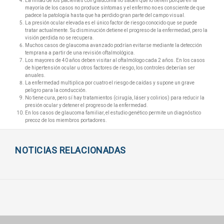
La mitad de los pacientes con glaucoma no saben que lo tienen porque en la
mayoría de los casos no produce síntomas y el enfermo no es consciente de que
padece la patología hasta que ha perdido gran parte del campo visual.
La presión ocular elevada es el único factor de riesgo conocido que se puede
tratar actualmente. Su disminución detiene el progreso de la enfermedad, pero la
visión perdida no se recupera.
Muchos casos de glaucoma avanzado podrían evitarse mediante la detección
temprana a partir de una revisión oftalmológica.
Los mayores de 40 años deben visitar al oftalmólogo cada 2 años. En los casos
de hipertensión ocular u otros factores de riesgo, los controles deberían ser
anuales.
La enfermedad multiplica por cuatro el riesgo de caídas y supone un grave
peligro para la conducción.
No tiene cura, pero sí hay tratamientos (cirugía, láser y colirios) para reducir la
presión ocular y detener el progreso de la enfermedad.
En los casos de glaucoma familiar, el estudio genético permite un diagnóstico
precoz de los miembros portadores.
NOTICIAS RELACIONADAS