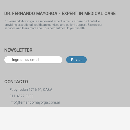
DR. FERNANDO MAYORGA - EXPERT IN MEDICAL CARE
Dr. Fernando Mayorga is a renowned expert in medical care, dedicated to
providing exceptional healthcare services and patient support. Explore our
services and learn more about our commitment to your health.
NEWSLETTER
CONTACTO
Pueyrredón 1716 9°, CABA
011 4827-3839
info@fernandomayorga.com.ar
REDES SOCIALES