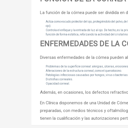
La función de la córnea puede ser dividida en 
Actúa como escudo protector del ojo, protegiéndolo del polvo, de 
ojo).
Controla el enfoque y la entrada de luz al ojo. De hecho, es la p
función de forma estática, reforzando la actividad del cristali
ENFERMEDADES DE LA 
Diversas enfermedades de la córnea pueden alt
Problemas de la superficie corneal: alergias, úlceras, erosione
Alteraciones de la estructura corneal, como el queratocono.
Patologías infecciosas causadas por hongos, virus o bacterias
Distrofias corneales.
Opacidad corneal.
Además, en ocasiones, los defectos refractivo
En Clínica disponemos de una Unidad de Córne
preparadas, con medios técnicos y oftalmólogos
tienen la cualificación y las autorizaciones per