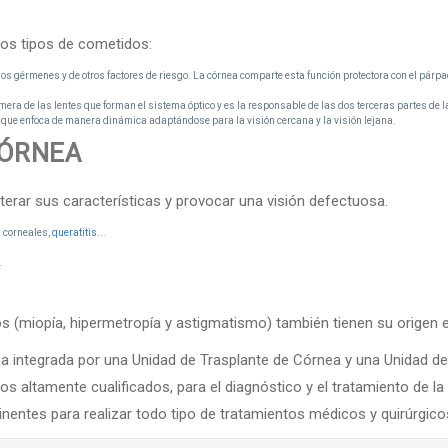
dos tipos de cometidos:
los gérmenes y de otros factores de riesgo. La córnea comparte esta función protectora con el párpado
rimera de las lentes que forman el sistema óptico y es la responsable de las dos terceras partes de la
no que enfoca de manera dinámica adaptándose para la visión cercana y la visión lejana.
CÓRNEA
erar sus características y provocar una visión defectuosa.
s corneales,
queratitis
...
.
s (miopía, hipermetropía y astigmatismo) también tienen su origen e
a integrada por una Unidad de Trasplante de Córnea y una Unidad de
 altamente cualificados, para el diagnóstico y el tratamiento de la
tinentes para realizar todo tipo de tratamientos médicos y quirúrgico