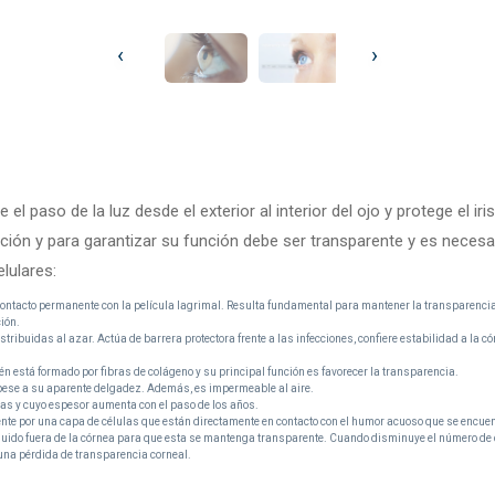
‹
›
l paso de la luz desde el exterior al interior del ojo y protege el iri
ción y para garantizar su función debe ser transparente y es nece
lulares:
n contacto permanente con la película lagrimal. Resulta fundamental para mantener la transparencia
ión.
buidas al azar. Actúa de barrera protectora frente a las infecciones, confiere estabilidad a la c
n está formado por fibras de colágeno y su principal función es favorecer la transparencia.
pese a su aparente delgadez. Además, es impermeable al aire.
as y cuyo espesor aumenta con el paso de los años.
mente por una capa de células que están directamente en contacto con el humor acuoso que se encuen
quido fuera de la córnea para que esta se mantenga transparente. Cuando disminuye el número de cé
una pérdida de transparencia corneal.