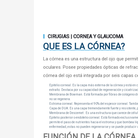
CIRUGIAS | CORNEA Y GLAUCOMA
QUE ES LA CÓRNEA?
La córnea es una estructura del ojo que permite e
oculares. Posee propiedades ópticas de refrac
córnea del ojo está integrada por seis capas ce
Epitelio corneal. Es la capa más externa de la córnea y está e
extraño. Destaca por su capacidad de regeneración y cicatrizac
Membrana de Bowman. Está formada por fibras de colágeno distri
no se regenera.
Estroma corneal. Representa el 90% del espesor corneal. Tambié
Capa de DUA. Es una capa tremendamente fuerte y resistente, 
Membrana de Descemet . Es una estructura que carece de célul
Epitelio posterior o endotelio corneal. Está formado exclusiva
permite el paso de nutrientes hacia el estroma y que bombea lí
enfermedad, estas no pueden regenerarse y se puede producir 
FUNCIÓN DE LA CÓRNEA