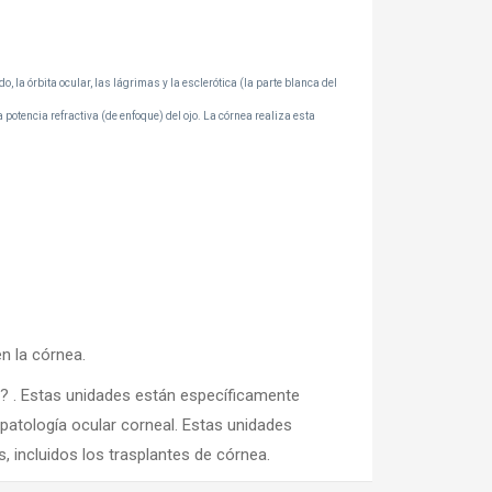
, la órbita ocular, las lágrimas y la esclerótica (la parte blanca del
 potencia refractiva (de enfoque) del ojo. La córnea realiza esta
n la córnea.
? . Estas unidades están específicamente
 patología ocular corneal. Estas unidades
s, incluidos los trasplantes de córnea.