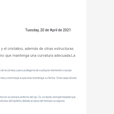
Tuesday, 20 de April de 2021
s y el cristalino, además de otras estructuras
sario que mantenga una curvatura adecuada.La
 de la córnea y para protegerla de cualquier elemento o cuerpo
órnea y contribuye a que esta mantenga su forma. Esta capa celular
tra en la cámara anterior del ojo. Es un tejido semipermeable que
lulas del epitelio, debido al paso del tiempo o a alguna