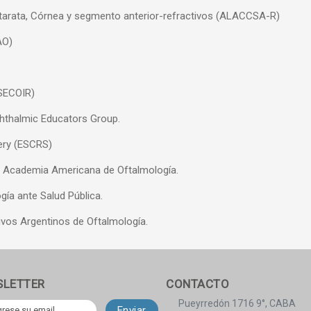
tarata, Córnea y segmento anterior-refractivos (ALACCSA-R)
AO)
(SECOIR)
phthalmic Educators Group.
ery (ESCRS)
Academia Americana de Oftalmología.
ía ante Salud Pública.
ivos Argentinos de Oftalmología.
SLETTER
CONTACTO
Pueyrredón 1716 9°, CABA