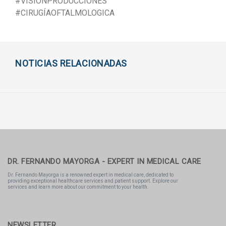
#VISIONPRODUCCIONES
#CIRUGÍAOFTALMOLOGICA
NOTICIAS RELACIONADAS
DR. FERNANDO MAYORGA - EXPERT IN MEDICAL CARE
Dr. Fernando Mayorga is a renowned expert in medical care, dedicated to
providing exceptional healthcare services and patient support. Explore our
services and learn more about our commitment to your health.
NEWSLETTER