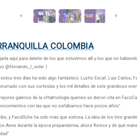
‹
›
ARRANQUILLA COLOMBIA
arla aquí para deleite de los que estuvimos allí y los que no habiend
ayo @fernando_l_soler )
 estos tres días ha sido algo fantástico. Lucho Escaf, Luis Carlos, 
brumado con sus cortesías y los mil detalles de este grandioso eve
ejores galenos de la oftalmología quienes se dieron cita en FacoCa
 conocimientos con las que no soñábamos hace pocos años".
be, y FacoElche ha sido más que exitosa. La idea de los tres grande
s Aires durante la época prepandemia, ahora florece y de qué mane
dad".