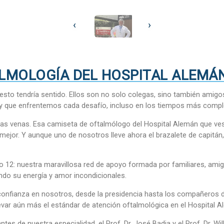
‹
›
LMOLOGÍA DEL HOSPITAL ALEMÁN
esto tendría sentido. Ellos son no solo colegas, sino también amigo
 y que enfrentemos cada desafío, incluso en los tiempos más complej
tras venas. Esa camiseta de oftalmólogo del Hospital Alemán que ve
ejor. Y aunque uno de nosotros lleve ahora el brazalete de capitán, 
 12: nuestra maravillosa red de apoyo formada por familiares, ami
ndo su energía y amor incondicionales.
 confianza en nosotros, desde la presidencia hasta los compañeros
var aún más el estándar de atención oftalmológica en el Hospital A
es de nuestra especialidad, el Prof. Dr. José Badia y el Prof. Dr. Wil