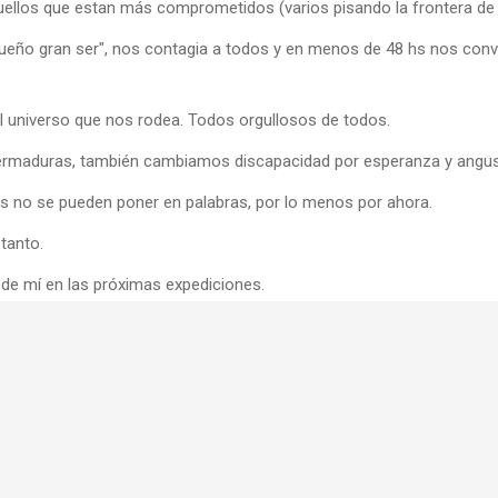
uellos que estan más comprometidos (varios pisando la frontera de 
ueño gran ser", nos contagia a todos y en menos de 48 hs nos conv
l universo que nos rodea. Todos orgullosos de todos.
permaduras, también cambiamos discapacidad por esperanza y angusti
s no se pueden poner en palabras, por lo menos por ahora.
tanto.
e de mí en las próximas expediciones.
a, #NOMASCATARATAS