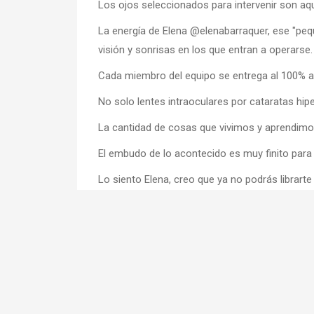
Los ojos seleccionados para intervenir son aq
La energía de Elena @elenabarraquer, ese "peq
visión y sonrisas en los que entran a operarse.
Cada miembro del equipo se entrega al 100% a
No solo lentes intraoculares por cataratas hi
La cantidad de cosas que vivimos y aprendimo
El embudo de lo acontecido es muy finito para 
Lo siento Elena, creo que ya no podrás librart
Después de lo vivido y ahora más que nunc
#fundacionelenabarraquer
#nomascataratas
NOTICIAS RELACIONADAS