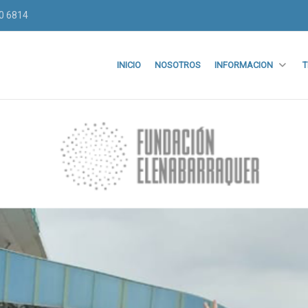
70 6814
INICIO
NOSOTROS
INFORMACION
T