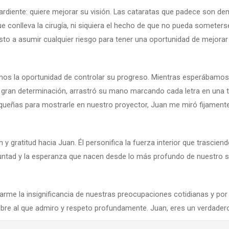
ardiente: quiere mejorar su visión. Las cataratas que padece son de
ue conlleva la cirugía, ni siquiera el hecho de que no pueda someter
o a asumir cualquier riesgo para tener una oportunidad de mejorar 
vimos la oportunidad de controlar su progreso. Mientras esperábam
 Con gran determinación, arrastró su mano marcando cada letra en un
eñas para mostrarle en nuestro proyector, Juan me miró fijamente 
gratitud hacia Juan. Él personifica la fuerza interior que trasciend
untad y la esperanza que nacen desde lo más profundo de nuestro s
me la insignificancia de nuestras preocupaciones cotidianas y por 
re al que admiro y respeto profundamente. Juan, eres un verdadero