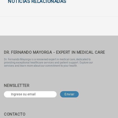
NOTICIAS RELACIONADAS
DR. FERNANDO MAYORGA - EXPERT IN MEDICAL CARE
Dr. Fernando Mayorga is a renowned expert in medical care, dedicated to
providing exceptional healthcare services and patient support. Explore our
services and learn more about our commitment to your health.
NEWSLETTER
CONTACTO