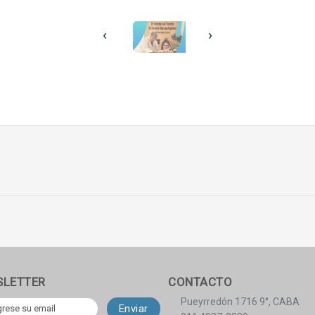
‹
›
SLETTER
CONTACTO
Pueyrredón 1716 9°, CABA